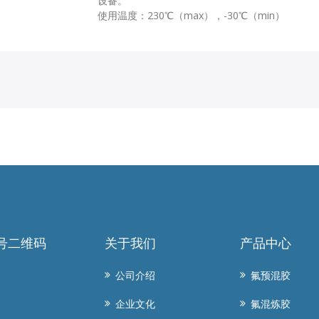
设备。
使用温度：230℃（max），-30℃（min）
号二维码
关于我们
产品中心
公司介绍
氟预混胶
企业文化
氟混炼胶