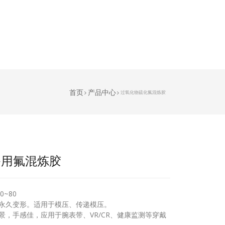
首页
产品中心
过氧化物硫化氟混炼胶
备用氟混炼胶
~80
永久变形。适用于模压、传递模压。
，手感佳，应用于腕表带、VR/CR、健康监测等穿戴